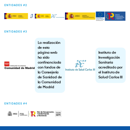
ENTIDADES #2
ENTIDADES #3
La realización
de esta
página web
Instituto de
ha sido
Investigación
confinanciada
Sanitaria
con fondos de
acreditado por
la Consejería
el Instituto de
de Sanidad de
Salud Carlos III
la Comunidad
de Madrid
ENTIDADES #4