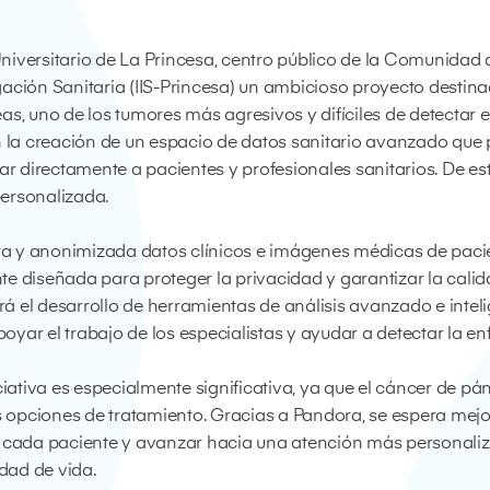
 Universitario de La Princesa, centro público de la Comunida
tigación Sanitaria (IIS-Princesa) un ambicioso proyecto destina
s, uno de los tumores más agresivos y difíciles de detectar e
a creación de un espacio de datos sanitario avanzado que p
ar directamente a pacientes y profesionales sanitarios. De e
ersonalizada.
ura y anonimizada datos clínicos e imágenes médicas de pacie
e diseñada para proteger la privacidad y garantizar la calid
ará el desarrollo de herramientas de análisis avanzado e inteli
apoyar el trabajo de los especialistas y ayudar a detectar la
ciativa es especialmente significativa, ya que el cáncer de p
s opciones de tratamiento. Gracias a Pandora, se espera mejor
 cada paciente y avanzar hacia una atención más personalizad
idad de vida.