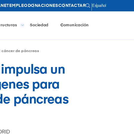
Español
ANET
EMPLEO
DONACIONES
CONTACTAR
tructuras
Sociedad
Comunicación
el cáncer de páncreas
a impulsa un
genes para
 de páncreas
DRID