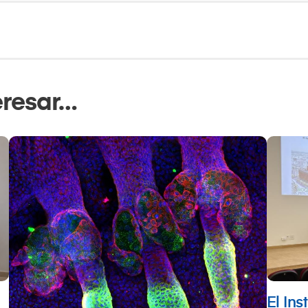
eresar…
El Ins