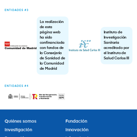
ENTIDADES #3
La realización
de esta
página web
Instituto de
ha sido
Investigación
confinanciada
Sanitaria
con fondos de
acreditado por
la Consejería
el Instituto de
de Sanidad de
Salud Carlos III
la Comunidad
de Madrid
ENTIDADES #4
Quiénes somos
Fundación
Investigación
Innovación