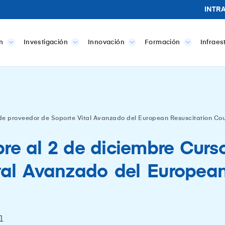
INTR
n
Investigación
Innovación
Formación
Infraes
de proveedor de Soporte Vital Avanzado del European Resuscitation Cou
re al 2 de diciembre Curs
tal Avanzado del European
1