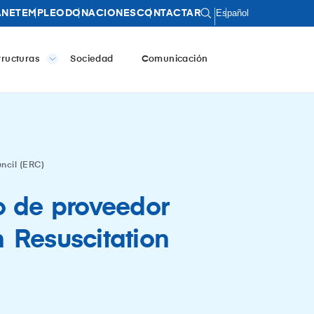
Español
ANET
EMPLEO
DONACIONES
CONTACTAR
tructuras
Sociedad
Comunicación
ncil (ERC)
o de proveedor
 Resuscitation