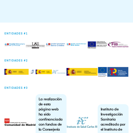
ENTIDADES #1
ENTIDADES #2
ENTIDADES #3
La realización
de esta
página web
Instituto de
ha sido
Investigación
confinanciada
Sanitaria
con fondos de
acreditado por
la Consejería
el Instituto de