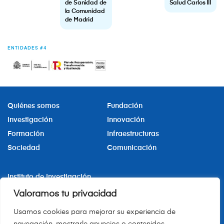
de Sanidad de
Salud Carlos III
la Comunidad
de Madrid
ENTIDADES #4
Quiénes somos
Fundación
Investigación
Innovación
Formación
Infraestructuras
Sociedad
Comunicación
Instituto de Investigación
Sanitaria Hospital La Princesa
Valoramos tu privacidad
iis.hlpr@salud.madrid.org
Usamos cookies para mejorar su experiencia de
+34 91 520 24 76