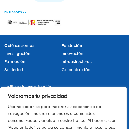
ENTIDADES #4
Quiénes somos
Fundación
Investigación
Innovación
Formación
Infraestructuras
Sociedad
Comunicación
Instituto de Investigación
Sanitaria Hospital La Princesa
Valoramos tu privacidad
iis.hlpr@salud.madrid.org
Usamos cookies para mejorar su experiencia de
+34 91 520 24 76
navegación, mostrarle anuncios o contenidos
personalizados y analizar nuestro tráfico. Al hacer clic en
“Aceptar todo” usted da su consentimiento a nuestro uso
Canal de denuncias