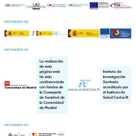
ENTIDADES #2
ENTIDADES #3
La realización
de esta
página web
Instituto de
ha sido
Investigación
confinanciada
Sanitaria
con fondos de
acreditado por
la Consejería
el Instituto de
de Sanidad de
Salud Carlos III
la Comunidad
de Madrid
ENTIDADES #4