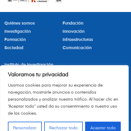
Quiénes somos
Fundación
Investigación
Innovación
Formación
Infraestructuras
Sociedad
Comunicación
Instituto de Investigación
Sanitaria Hospital La Princesa
Valoramos tu privacidad
iis.hlpr@salud.madrid.org
Usamos cookies para mejorar su experiencia de
+34 91 520 24 76
navegación, mostrarle anuncios o contenidos
personalizados y analizar nuestro tráfico. Al hacer clic en
“Aceptar todo” usted da su consentimiento a nuestro uso
Canal de denuncias
de las cookies.
Personalizar
Rechazar todo
Aceptar todo
iis-princesa.org © 2025
Todos los derechos reservados.